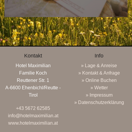
Kontakt
Info
Hotel Maximilian
» Lage & Anreise
Familie Koch
» Kontakt & Anfrage
Reuttener Str. 1
» Online Buchen
A-6600 Ehenbichl/Reutte -
» Wetter
Tirol
» Impressum
» Datenschutzerklärung
+43 5672 62585
info@hotelmaximilian.at
www.hotelmaximilian.at