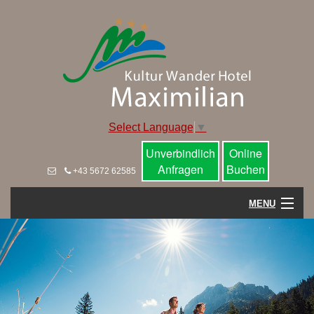
Select Language
▼
Unverbindlich
Online
Anfragen
Buchen
+43 5672 62585
MENU
Home
Hotel
Wohnen im Maximilian