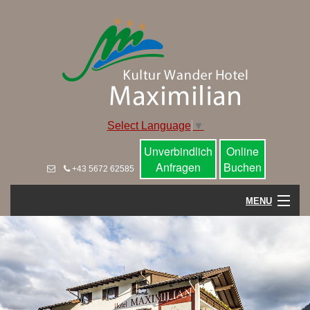
Select Language
▼
Unverbindlich
Online
Anfragen
Buchen
+43 5672 62585
MENU
Home
Hotel
Wohnen im Maximilian