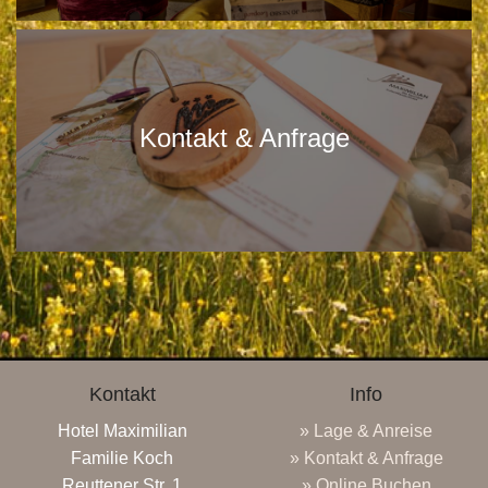
Kontakt & Anfrage
Kontakt
Info
Hotel Maximilian
» Lage & Anreise
Familie Koch
» Kontakt & Anfrage
Reuttener Str. 1
» Online Buchen