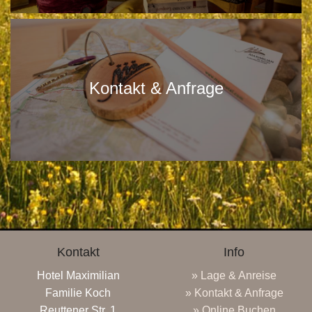
Kontakt & Anfrage
Kontakt
Info
Hotel Maximilian
» Lage & Anreise
Familie Koch
» Kontakt & Anfrage
Reuttener Str. 1
» Online Buchen