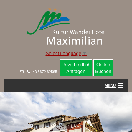
Select Language
▼
Unverbindlich
Online
Anfragen
Buchen
+43 5672 62585
MENU
Home
Hotel
Wohnen im Maximilian